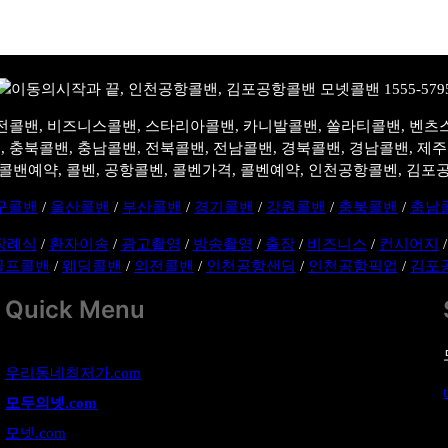
전콜밴, 비즈니스콜밴, 스타리아콜밴, 카니발콜밴, 쏠라티콜밴, 벤츠
, 충북콜밴, 충남콜밴, 전북콜밴, 전남콜밴, 경북콜밴, 경남콜밴, 제
콜밴예약, 콜벤, 공항콜벤, 콜벤가격, 콜벤예약, 인천공항콜벤, 김포
구콜밴
/
울산콜밴
/
부산콜밴
/
경기콜밴
/
강원콜밴
/
충북콜밴
/
충남
장례식
/
환자이송
/
광고촬영
/
방송촬영
/
출장
/
비즈니스
/
컨시어지
골프콜밴
/
웨딩콜밴
/
의전콜밴
/
인천공항샌딩
/
인천공항픽업
/
김포
Quick Menu
우리동네최저가.com
모두의넷.com
모넷.com