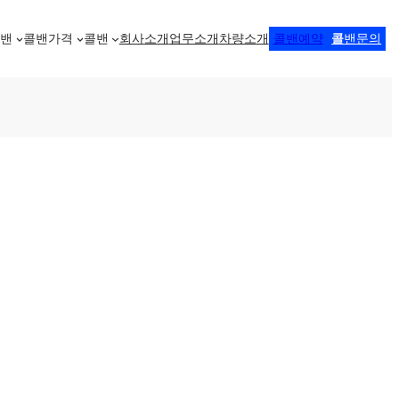
콜밴
콜밴가격
콜밴
회사소개
업무소개
차량소개
콜밴예약
콜
밴문의