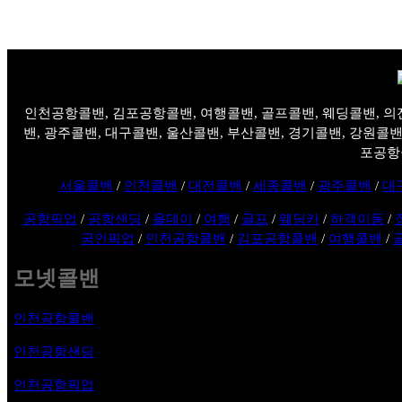
인천공항콜밴, 김포공항콜밴, 여행콜밴, 골프콜밴, 웨딩콜밴, 의
밴, 광주콜밴, 대구콜밴, 울산콜밴, 부산콜밴, 경기콜밴, 강원콜밴
포공항
서울콜밴
/
인천콜밴
/
대전콜밴
/
세종콜밴
/
광주콜밴
/
대
공항픽업
/
공항샌딩
/
올데이
/
여행
/
골프
/
웨딩카
/
하객이동
/
국인픽업
/
인천공항콜밴
/
김포공항콜밴
/
여행콜밴
/
모넷콜밴
인천공항콜밴
인천공항샌딩
인천공항픽업