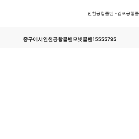
인천공항콜밴
김포공항
중구에서인천공항콜밴모넷콜밴15555795