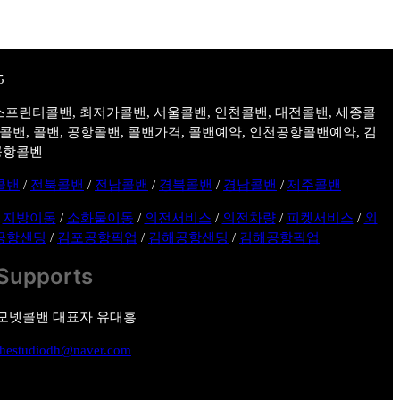
스프린터콜밴, 최저가콜밴, 서울콜밴, 인천콜밴, 대전콜밴, 세종콜
주콜밴, 콜밴, 공항콜밴, 콜밴가격, 콜밴예약, 인천공항콜밴예약, 김
공항콜벤
콜밴
/
전북콜밴
/
전남콜밴
/
경북콜밴
/
경남콜밴
/
제주콜밴
/
지방이동
/
소화물이동
/
의전서비스
/
의전차량
/
피켓서비스
/
외
공항샌딩
/
김포공항픽업
/
김해공항샌딩
/
김해공항픽업
Supports
모넷콜밴 대표자 유대흥
thestudiodh@naver.com