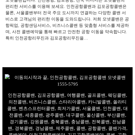
모넷콜밴입니다. 인천공항, 김포공항, 전국 어디서든 모넷콜밴의
편리한 서비스를 이용해 보세요. 인천공항콜밴과 김포공항콜밴은
물론, 서울콜밴부터 전국 주요 도시까지 연결하는 다양한 콜밴 서
비스로 고객님의 편리한 이동을 도와드립니다. 저희 모넷콜밴은 공
항픽업, 공항샌딩서비스, 비즈니스콜밴 등 맞춤형 서비스를 제공하
며, 사전 콜밴예약을 통해 빠르고 안전한 공항 이동을 약속합니다.
특히 인천공항리무진과 김포공항리무진을…
인천공항콜밴, 김포공항콜밴, 여행콜밴, 골프콜밴, 웨딩콜밴,
의전콜밴, 비즈니스콜밴, 스타리아콜밴, 카니발콜밴, 쏠라티
콜밴, 벤츠스프린터콜밴, 최저가콜밴, 서울콜밴, 인천콜밴, 대
전콜밴, 세종콜밴, 광주콜밴, 대구콜밴, 울산콜밴, 부산콜밴,
경기콜밴, 강원콜밴, 충북콜밴, 충남콜밴, 전북콜밴, 전남콜
밴, 경북콜밴, 경남콜밴, 제주콜밴, 콜밴, 공항콜밴, 콜밴가격,
콜밴예약, 인천공항콜밴예약, 김포공항콜밴예약, 콜벤, 공항