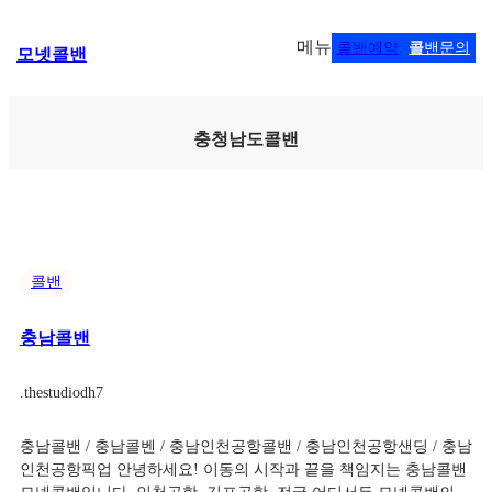
콘
메뉴
콜밴예약
콜
밴문의
모넷콜밴
텐
츠
로
바
충청남도콜밴
로
가
기
콜밴
충남콜밴
.
thestudiodh7
충남콜밴 / 충남콜벤 / 충남인천공항콜밴 / 충남인천공항샌딩 / 충남
인천공항픽업 안녕하세요! 이동의 시작과 끝을 책임지는 충남콜밴