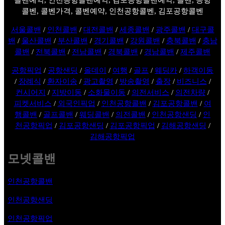
콜벤, 콜벤가격, 콜벤예약, 인천공항콜벤, 김포공항콜벤
서울콜밴
/
인천콜밴
/
대전콜밴
/
세종콜밴
/
광주콜밴
/
대구콜
밴
/
울산콜밴
/
부산콜밴
/
경기콜밴
/
강원콜밴
/
충북콜밴
/
충남
콜밴
/
전북콜밴
/
전남콜밴
/
경북콜밴
/
경남콜밴
/
제주콜밴
공항픽업
/
공항샌딩
/
올데이
/
여행
/
골프
/
웨딩카
/
하객이동
/
장례식
/
환자이송
/
광고촬영
/
방송촬영
/
출장
/
비즈니스
/
컨시어지
/
지방이동
/
소화물이동
/
의전서비스
/
의전차량
/
피켓서비스
/
외국인픽업
/
인천공항콜밴
/
김포공항콜밴
/
여
행콜밴
/
골프콜밴
/
웨딩콜밴
/
의전콜밴
/
인천공항샌딩
/
인
천공항픽업
/
김포공항샌딩
/
김포공항픽업
/
김해공항샌딩
/
김해공항픽업
모넷콜밴
인천공항콜밴
인천공항샌딩
인천공항픽업