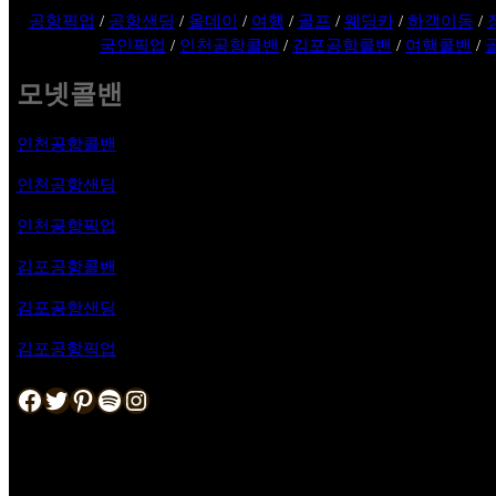
공항픽업
/
공항샌딩
/
올데이
/
여행
/
골프
/
웨딩카
/
하객이동
/
국인픽업
/
인천공항콜밴
/
김포공항콜밴
/
여행콜밴
/
모넷콜밴
인천공항콜밴
인천공항샌딩
인천공항픽업
김포공항
콜밴
김포공항샌딩
김포공항픽업
Facebook
Twitter
Pinterest
Spotify
Instagram