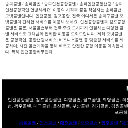
송파콜밴 / 송파콜벤 / 송파인천공항콜밴 / 송파인천공항샌딩 / 송파
인천공항픽업 안녕하세요! 이동의 시작과 끝을 책임지는 송파콜밴
모넷콜밴입니다. 인천공항, 김포공항, 전국 어디서든 송파구콜밴 모
넷콜밴의 편리한 서비스를 이용해 보세요. 인천공항콜밴과 김포공항
콜밴은 물론, 서울콜밴부터 전국 주요 도시까지 연결하는 다양한 콜
밴 서비스로 고객님의 편리한 이동을 도와드립니다. 저희 모넷콜밴
은 공항픽업, 공항샌딩서비스, 비즈니스콜밴 등 맞춤형 서비스를 제
공하며, 사전 콜밴예약을 통해 빠르고 안전한 공항 이동을 약속합니
다. 특히 인천공항리무진과…
인천공항콜밴, 김포공항콜밴, 여행콜밴, 골프콜밴, 웨딩콜밴, 의
밴, 광주콜밴, 대구콜밴, 울산콜밴, 부산콜밴, 경기콜밴, 강원콜밴
포공항
서울콜밴
/
인천콜밴
/
대전콜밴
/
세종콜밴
/
광주콜밴
/
대