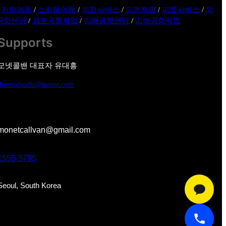
/
지방이동
/
소화물이동
/
의전서비스
/
의전차량
/
피켓서비스
/
외
공항샌딩
/
김포공항픽업
/
김해공항샌딩
/
김해공항픽업
Supports
모넷콜밴 대표자 유대흥
thestudiodh@naver.com
monetcallvan@gmail.com
1555-5795
Seoul, South Korea