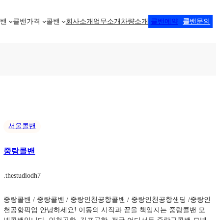
콜밴
콜밴가격
콜밴
회사소개
업무소개
차량소개
콜밴예약
콜
밴문의
서울콜밴
중랑콜밴
.
thestudiodh7
중랑콜밴 / 중랑콜벤 / 중랑인천공항콜밴 / 중랑인천공항샌딩 /중랑인
천공항픽업 안녕하세요! 이동의 시작과 끝을 책임지는 중랑콜밴 모