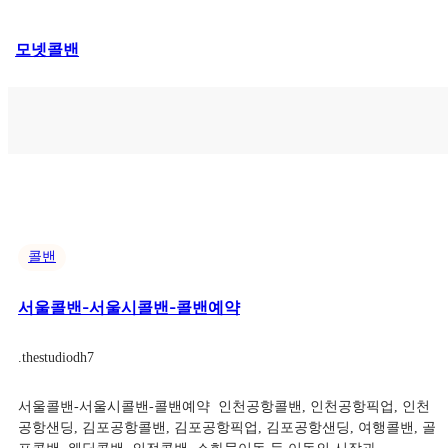
콘
모넷콜밴
텐
츠
로
바
로
가
기
콜밴
서울콜밴-서울시콜밴-콜밴예약
.
thestudiodh7
서울콜밴-서울시콜밴-콜밴예약 ​ 인천공항콜밴, 인천공항픽업, 인천
공항샌딩, 김포공항콜밴, 김포공항픽업, 김포공항샌딩, 여행콜밴, 골