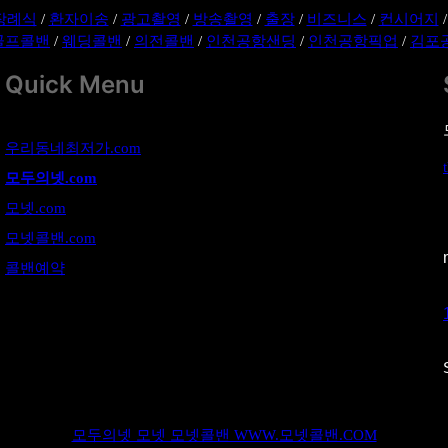
장례식
/
환자이송
/
광고촬영
/
방송촬영
/
출장
/
비즈니스
/
컨시어지
골프콜밴
/
웨딩콜밴
/
의전콜밴
/
인천공항샌딩
/
인천공항픽업
/
김포
Quick Menu
우리동네최저가.com
모두의넷.com
모넷.com
모넷콜밴.com
콜밴예약
모두의넷 모넷 모넷콜밴 WWW.모넷콜밴.COM