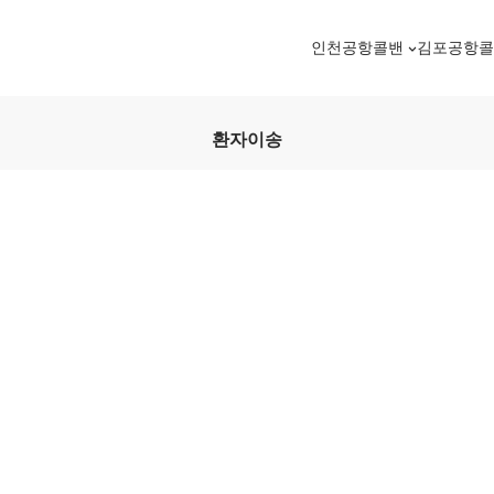
인천공항콜밴
김포공항
환자이송