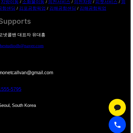
/
지방이동
/
소화물이동
/
의전서비스
/
의전차량
/
피켓서비스
/
외
공항샌딩
/
김포공항픽업
/
김해공항샌딩
/
김해공항픽업
Supports
모넷콜밴 대표자 유대흥
thestudiodh@naver.com
monetcallvan@gmail.com
1555-5795
Seoul, South Korea