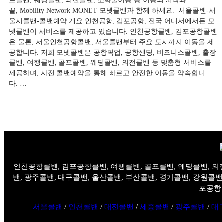
프콜밴, 웨딩콜밴, 의전콜밴, 소화물이동 등 이동의 시작과
끝, Mobility Network MONET 모넷콜밴과 함께 하세요. ​ 서울콜밴-서
울시콜밴-콜밴예약 개요 ​인천공항, 김포공항, 전국 어디서에서든 모
넷콜밴이 서비스를 제공하고 있습니다. 인천공항콜밴, 김포공항콜밴
은 물론, 서울인천공항콜밴, 서울콜밴부터 주요 도시까지 이동을 제
공합니다. 저희 모넷콜밴은 공항픽업, 공항샌딩, 비즈니스콜밴, 출장
콜밴, 여행콜밴, 골프콜밴, 웨딩콜밴, 의전콜밴 등 맞춤형 서비스를
제공하며, 사전 콜밴예약을 통해 빠르고 안전한 이동을 약속합니
다. …
인천공항콜밴, 김포공항콜밴, 여행콜밴, 골프콜밴, 웨딩콜밴, 의
밴, 광주콜밴, 대구콜밴, 울산콜밴, 부산콜밴, 경기콜밴, 강원콜밴
포공항
서울콜밴
/
인천콜밴
/
대전콜밴
/
세종콜밴
/
광주콜밴
/
대