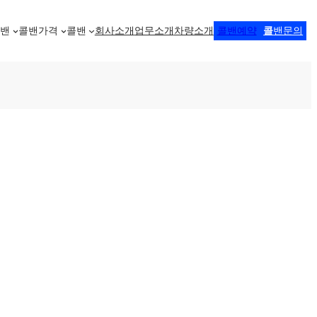
콜밴
콜밴가격
콜밴
회사소개
업무소개
차량소개
콜밴예약
콜
밴문의