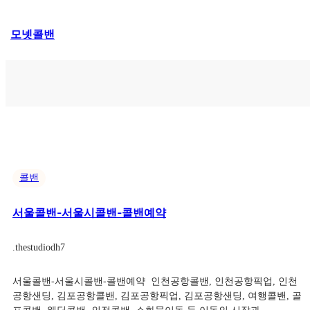
콘
모넷콜밴
텐
츠
로
바
로
가
기
콜밴
서울콜밴-서울시콜밴-콜밴예약
.
thestudiodh7
서울콜밴-서울시콜밴-콜밴예약 ​ 인천공항콜밴, 인천공항픽업, 인천
공항샌딩, 김포공항콜밴, 김포공항픽업, 김포공항샌딩, 여행콜밴, 골