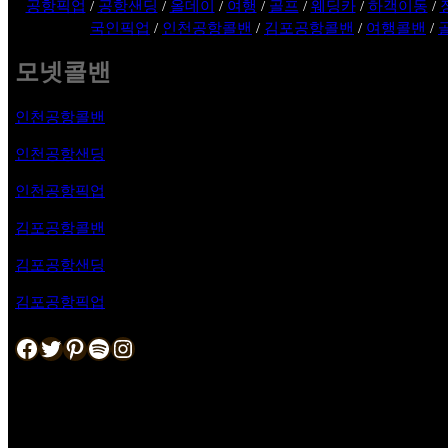
공항픽업
/
공항샌딩
/
올데이
/
여행
/
골프
/
웨딩카
/
하객이동
/
국인픽업
/
인천공항콜밴
/
김포공항콜밴
/
여행콜밴
/
모넷콜밴
인천공항콜밴
인천공항샌딩
인천공항픽업
김포공항
콜밴
김포공항샌딩
김포공항픽업
Facebook
Twitter
Pinterest
Spotify
Instagram